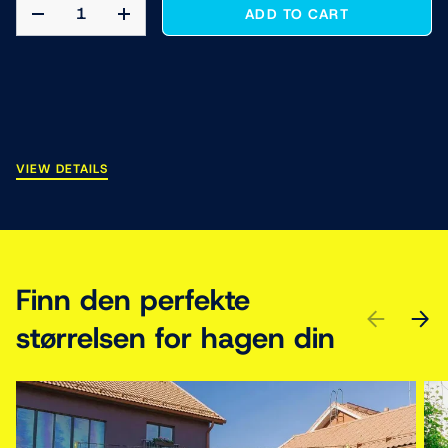
QTY
ADD TO CART
DECREASE QUANTITY
INCREASE QUANTITY
VIEW DETAILS
Finn den perfekte
PREVIOUS
NEXT
størrelsen for hagen din