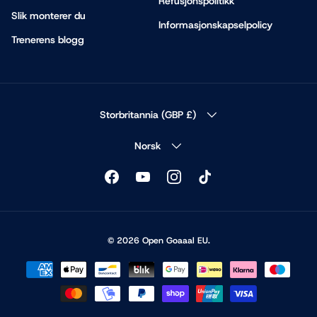
Refusjonspolitikk
Slik monterer du
Informasjonskapselpolicy
Trenerens blogg
COUNTRY/REGION
Storbritannia (GBP £)
LANGUAGE
Norsk
Facebook
YouTube
Instagram
TikTok
© 2026
Open Goaaal EU
.