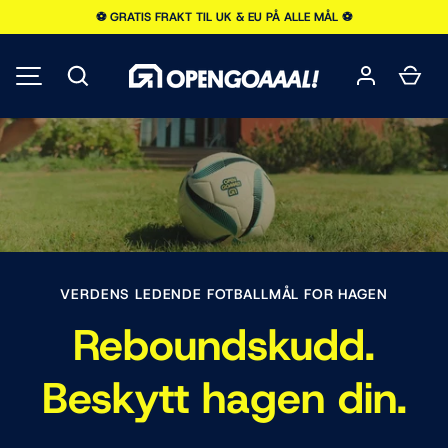
⚽️ GRATIS FRAKT TIL UK & EU PÅ ALLE MÅL ⚽️
SKIP TO CONTENT
Søk
Han
MENU
VERDENS LEDENDE FOTBALLMÅL FOR HAGEN
Reboundskudd.
Beskytt hagen din.