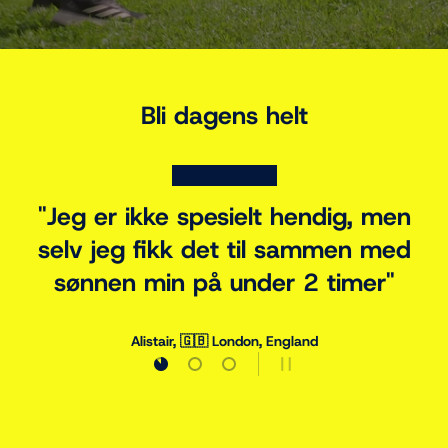
Bli dagens helt
★★★★★
«Han trener faktisk nå – ikke bare
skyter baller inn i buskene.»
Chris, 🇬🇧 Manchester, England
Last inn lysbilde 1 of 3
Last inn lysbilde 2 of 3
Last inn lysbilde 3 of 3
PAUSE LYSBILDEFREM