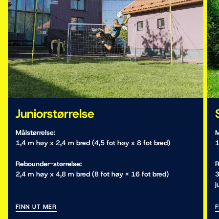
Juniorstørrelse
Målstørrelse:
M
1,4 m høy x 2,4 m bred (4,5 fot høy x 8 fot bred)
1
Rebounder-størrelse:
R
2,4 m høy x 4,8 m bred (8 fot høy × 16 fot bred)
3
j
FINN UT MER
F