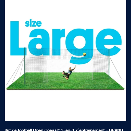
But de football Open Goaaal® 3-en-1 d'entraînement - GRAND