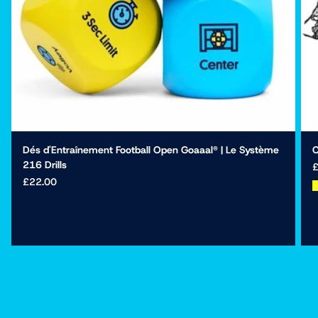
Dés d'Entraînement Football Open Goaaal® | Le Système
C
216 Drills
£
£22.00