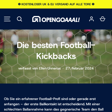
⚽️ KOSTENLOSER UK & EU VERSAND AUF ALLE TORE ⚽️
DIREKT ZUM INHALT
Suchen
Ein
MENÜ
Die besten Football-
Kickbacks
verfasst von
Ellen Unnerus
·
27. Februar 2024
Ob Sie ein erfahrener Football-Profi sind oder gerade erst
anfangen – der erste Ballkontakt ist entscheidend. Mit einer
schlechten Ballannahme kann das gegnerische Team den Ball