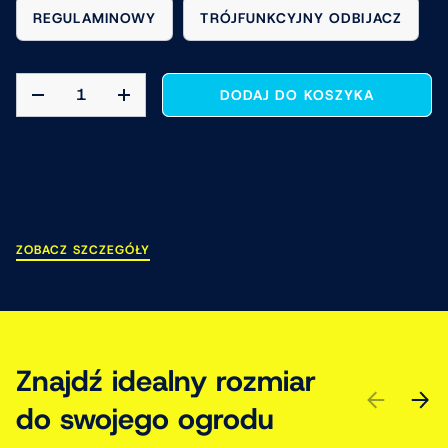
REGULAMINOWY
TRÓJFUNKCYJNY ODBIJACZ
ILOŚĆ
DODAJ DO KOSZYKA
ZMNIEJSZ ILOŚĆ
ZWIĘKSZ ILOŚĆ
ZOBACZ SZCZEGÓŁY
Znajdź idealny rozmiar
POPRZEDN
DALE
do swojego ogrodu