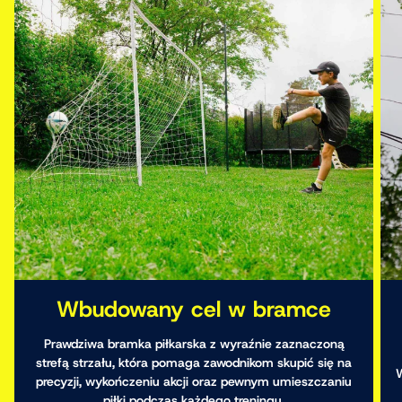
Wbudowany cel w bramce
Prawdziwa bramka piłkarska z wyraźnie zaznaczoną
strefą strzału, która pomaga zawodnikom skupić się na
W
precyzji, wykończeniu akcji oraz pewnym umieszczaniu
piłki podczas każdego treningu.