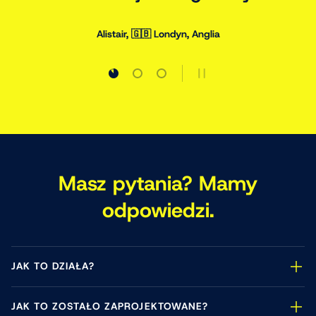
Chris, 🇬🇧 Manchester, Anglia
Załaduj slajd 1 z 3
Załaduj slajd 2 z 3
Załaduj slajd 3 z 3
ZATRZYMAJ POKAZ S
Masz pytania? Mamy
odpowiedzi.
JAK TO DZIAŁA?
JAK TO ZOSTAŁO ZAPROJEKTOWANE?