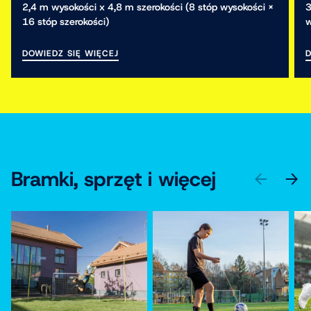
2,4 m wysokości x 4,8 m szerokości (8 stóp wysokości ×
3
16 stóp szerokości)
w
DOWIEDZ SIĘ WIĘCEJ
D
Bramki, sprzęt i więcej
POPRZEDN
DALE