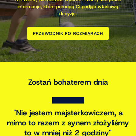
informacje, które pomogą Ci podjąć właściwą
decyzję.
PRZEWODNIK PO ROZMIARACH
Zostań bohaterem dnia
★★★★★
„On naprawdę teraz trenuje – już
nie tylko kopie piłki w krzaki.”