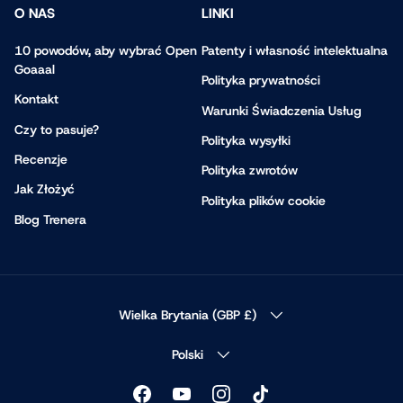
O NAS
LINKI
10 powodów, aby wybrać Open
Patenty i własność intelektualna
Goaaal
Polityka prywatności
Kontakt
Warunki Świadczenia Usług
Czy to pasuje?
Polityka wysyłki
Recenzje
Polityka zwrotów
Jak Złożyć
Polityka plików cookie
Blog Trenera
KRAJ/REGION
Wielka Brytania (GBP £)
JĘZYK
Polski
Facebook
YouTube
Instagram
TikTok