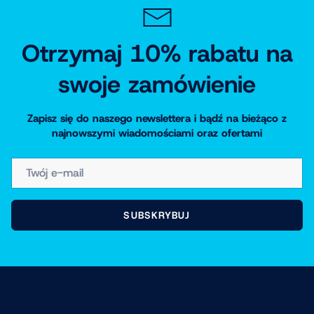
Otrzymaj 10% rabatu na
swoje zamówienie
Zapisz się do naszego newslettera i bądź na bieżąco z
najnowszymi wiadomościami oraz ofertami
E-MAIL
SUBSKRYBUJ