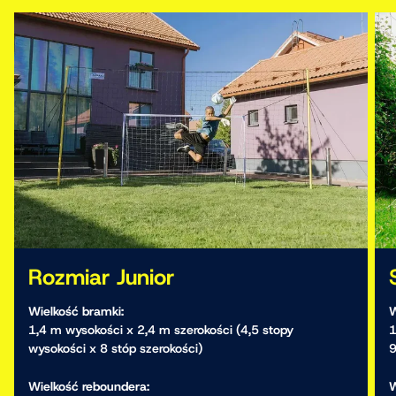
Rozmiar Junior
Wielkość bramki:
W
1,4 m wysokości x 2,4 m szerokości (4,5 stopy
1
wysokości x 8 stóp szerokości)
9
Wielkość reboundera:
W