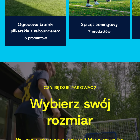
Ogrodowe bramki
Sprzęt treningowy
piłkarskie z rebounderem
7 produktów
5 produktów
CZY BĘDZIE PASOWAĆ?
Wybierz swój
rozmiar
Nie wiesz, jaki rozmiar wybrać? Mamy wszystkie