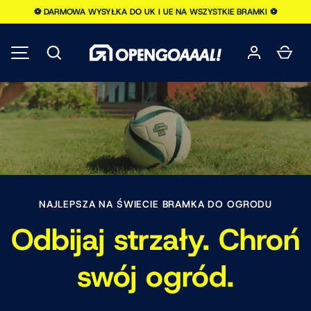
⚽️ DARMOWA WYSYŁKA DO UK I UE NA WSZYSTKIE BRAMKI ⚽️
PRZEJDŹ DO TREŚCI
Szukaj
Kos
MENU
NAJLEPSZA NA ŚWIECIE BRAMKA DO OGRODU
Odbijaj strzały. Chroń
swój ogród.